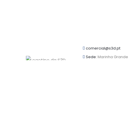
comercial@s3d.pt
Sede:
Marinha Grande
Filial:
Oliveira de Azem