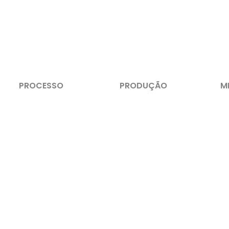
PROCESSO
PRODUÇÃO
M
SISTEMAS ROBOTIZADOS
CIMATRON
3
éis
SOFTWARE
LEMOINE
#
FIKUS
C
EUREKA
A
SUPAR
SP