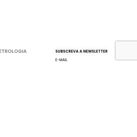
ETROLOGIA
SUBSCREVA A NEWSLETTER
E-MAIL
D METROLOGY
HANDSONMETROLOGY
T METROLOGY
ACEITO A POLÍTICA DE
UKOM
PRIVACIDADE
RAY DIGITALIZAÇÃO 3D