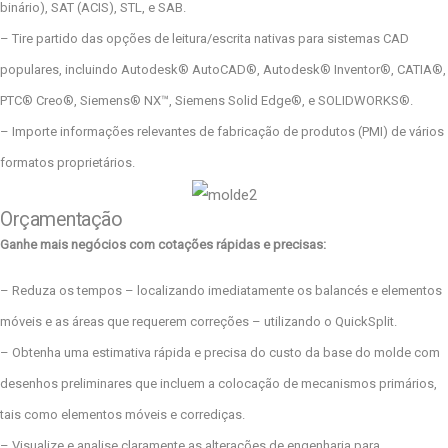
binário), SAT (ACIS), STL, e SAB.
– Tire partido das opções de leitura/escrita nativas para sistemas CAD
populares, incluindo Autodesk® AutoCAD®, Autodesk® Inventor®, CATIA®,
PTC® Creo®, Siemens® NX™, Siemens Solid Edge®, e SOLIDWORKS®.
– Importe informações relevantes de fabricação de produtos (PMI) de vários
formatos proprietários.
Orçamentação
Ganhe mais negócios com cotações rápidas e precisas:
– Reduza os tempos – localizando imediatamente os balancés e elementos
móveis e as áreas que requerem correções – utilizando o QuickSplit.
– Obtenha uma estimativa rápida e precisa do custo da base do molde com
desenhos preliminares que incluem a colocação de mecanismos primários,
tais como elementos móveis e corrediças.
– Visualize e analise claramente as alterações de engenharia para