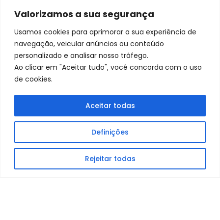
Valorizamos a sua segurança
Usamos cookies para aprimorar a sua experiência de
navegação, veicular anúncios ou conteúdo
personalizado e analisar nosso tráfego.
Ao clicar em "Aceitar tudo", você concorda com o uso
de cookies.
Aceitar todas
Definições
comercial@s3d.pt
Rejeitar todas
Sede:
Marinha Grande
Filial:
Oliveira de Azeméis